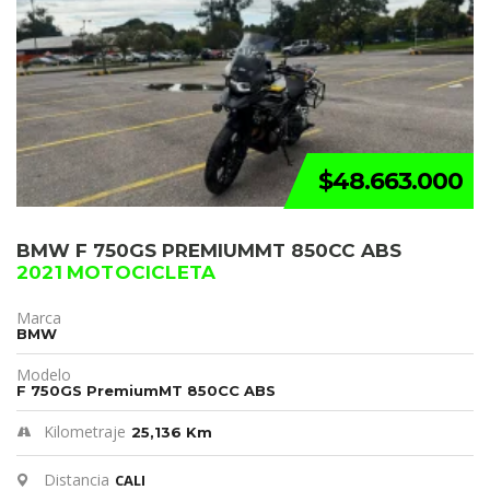
$48.663.000
BMW F 750GS PREMIUMMT 850CC ABS
2021 MOTOCICLETA
Marca
BMW
Modelo
F 750GS PremiumMT 850CC ABS
Kilometraje
25,136 Km
Distancia
CALI