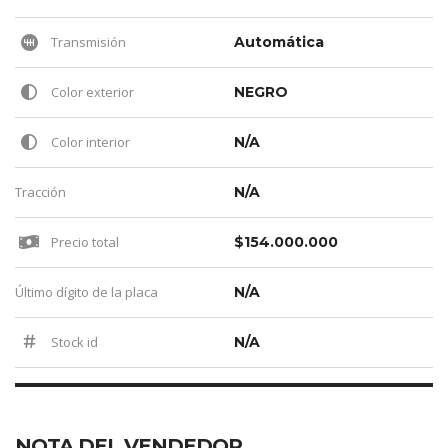
Transmisión
Automática
Color exterior
NEGRO
Color interior
N/A
Tracción
N/A
Precio total
$154.000.000
Último dígito de la placa
N/A
Stock id
N/A
NOTA DEL VENDEDOR