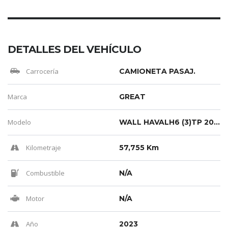
DETALLES DEL VEHÍCULO
Carrocería
CAMIONETA PASAJ.
Marca
GREAT
Modelo
WALL HAVALH6 (3)TP 2000CC T 4X2 8AB ABS CT TC
Kilometraje
57,755 Km
Combustible
N/A
Motor
N/A
Año
2023