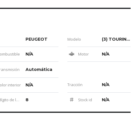
PEUGEOT
Modelo
(3) TOURING TP 2000CC 6AB
ombustible
N/A
Motor
N/A
ransmisión
Automática
Tracción
N/A
lor interior
N/A
Último dígito de la placa
8
Stock id
N/A