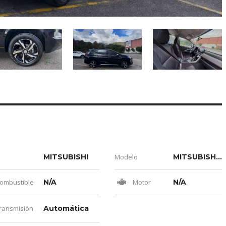
MITSUBISHI
Modelo
MITSUBISHI XPANDER1.5LAT 1500CC 4X2 2AB ABS
ombustible
N/A
Motor
N/A
ransmisión
Automática