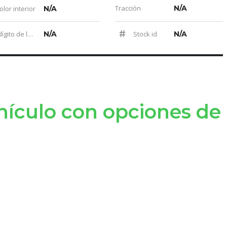
Tracción
N/A
lor interior
N/A
Último dígito de la placa
N/A
Stock id
N/A
hículo con opciones de