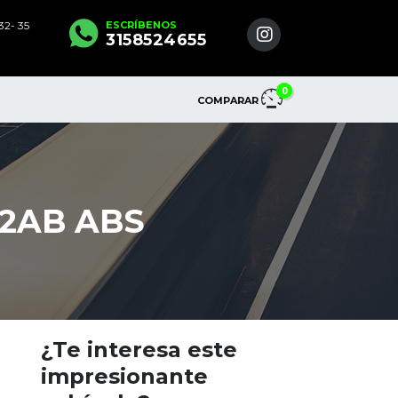
2- 35
ESCRÍBENOS
3158524655
0
COMPARAR
 2AB ABS
¿Te interesa este
impresionante