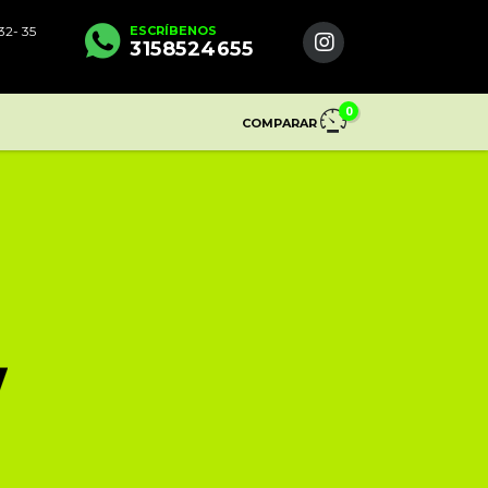
2- 35
ESCRÍBENOS
3158524655
0
COMPARAR