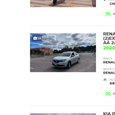
CH
A
RENA
(2)E
14
AA 2
2020
MARCA
RENA
MODELO
RENAU
KIL
68
A
KIA 