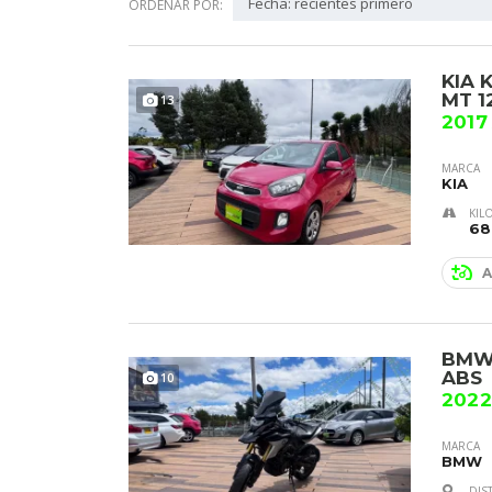
Fecha: recientes primero
ORDENAR POR:
KIA 
MT 1
13
2017
MARCA
KIA
KIL
68
A
BMW 
ABS
10
202
MARCA
BMW
DIS