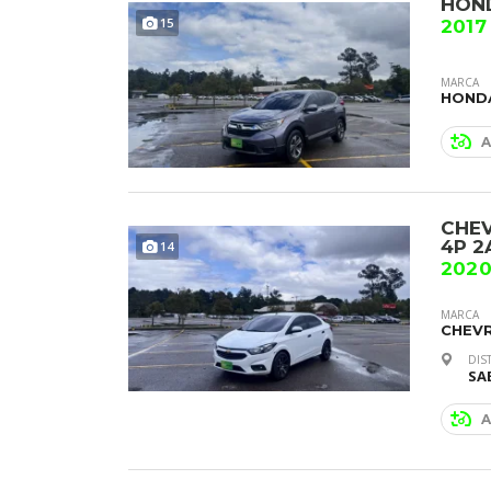
HON
15
2017
MARCA
HOND
A
CHEV
4P 2
14
2020
MARCA
CHEV
DIS
SA
A