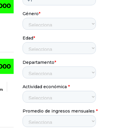
000
000
Km