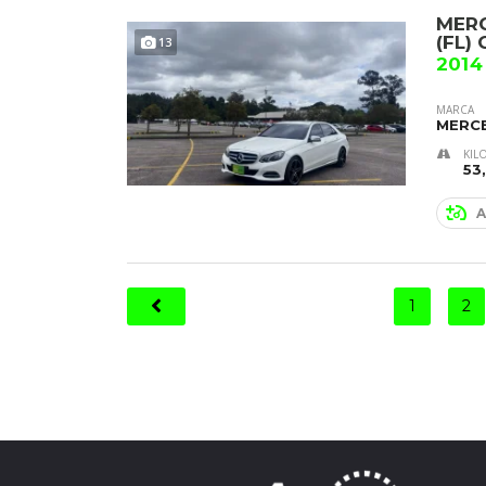
MERC
(FL)
13
2014
MARCA
MERC
KIL
53
A
1
2