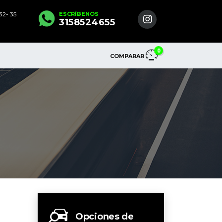
2- 35
ESCRÍBENOS
3158524655
0
COMPARAR
Opciones de