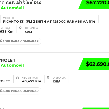
$67.720
CC 6AB ABS AA R14
 Automóvil
MODELO
PICANTO (3) (FL) ZENITH AT 1250CC 6AB ABS AA R14
OMETRAJE
DISTANCIA
,639 Km
CALI
ÑADIR PARA COMPARAR
VROLET
$62.690
 Automóvil
KILOMETRAJE
DISTANCIA
ROLET
40,459 Km
CHIA
ÑADIR PARA COMPARAR