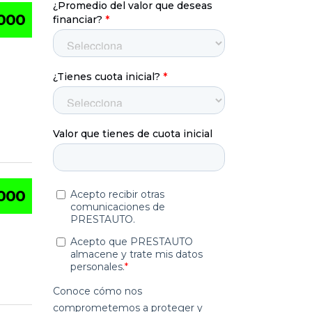
000
.000