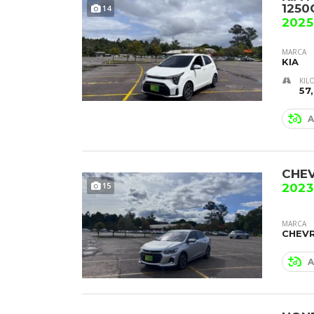
1250
14
2025
MARCA
KIA
KIL
57
A
CHE
15
2023
MARCA
CHEV
A