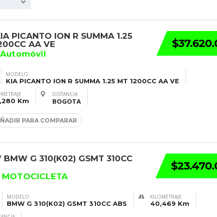
KIA PICANTO ION R SUMMA 1.25
$37.620
200CC AA VE
 Automóvil
MODELO
KIA PICANTO ION R SUMMA 1.25 MT 1200CC AA VE
OMETRAJE
DISTANCIA
,280 Km
BOGOTA
ÑADIR PARA COMPARAR
BMW G 310(K02) GSMT 310CC
$23.470
2 MOTOCICLETA
MODELO
KILOMETRAJE
BMW G 310(K02) GSMT 310CC ABS
40,469 Km
TANCIA