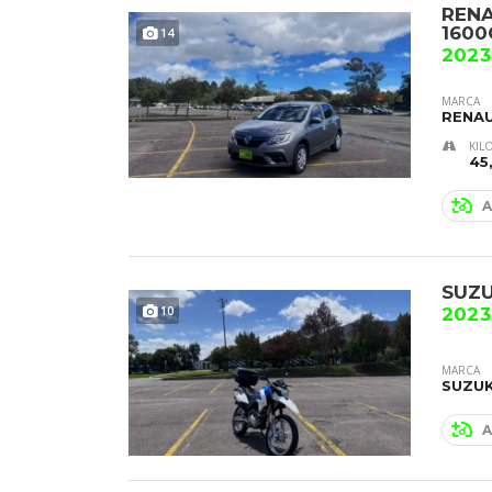
RENA
1600
14
2023
MARCA
RENA
KIL
45
A
SUZU
10
202
MARCA
SUZUK
A