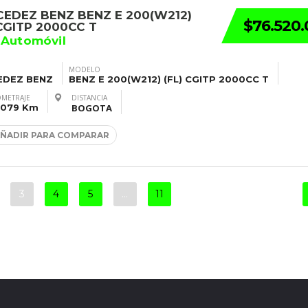
EDEZ BENZ BENZ E 200(W212)
$76.520
 CGITP 2000CC T
 Automóvil
MODELO
EDEZ BENZ
BENZ E 200(W212) (FL) CGITP 2000CC T
OMETRAJE
DISTANCIA
,079 Km
BOGOTA
ÑADIR PARA COMPARAR
3
4
5
…
11